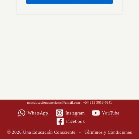
unaeducacionconsciente@gmail.com
- +54 911 3618 4841
WhatsApp
Instagram
YouTube
Facebook
© 2026 Una Educación Consciente -
Términos y Condiciones