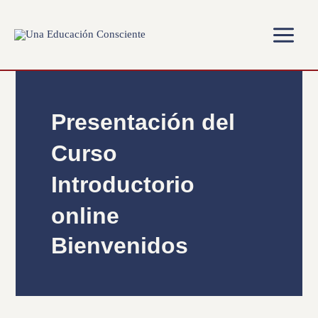
Ir
Main
al
Menu
contenido
Presentación del
Curso
Introductorio
online
Bienvenidos