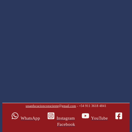
unaeducacionconsciente@gmail.com
- +54 911 3618 4841
WhatsApp
Instagram
YouTube
Facebook