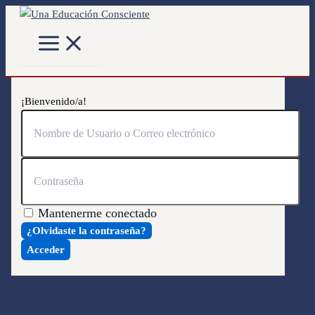
Main
Ir
Menu
al
contenido
¡Bienvenido/a!
Mantenerme conectado
¿Olvidaste la contraseña?
Acceder