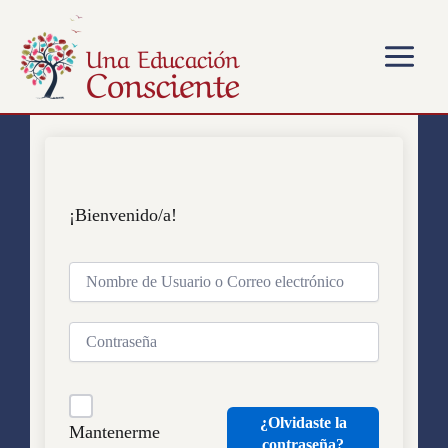
Ir
Main
al
Menu
contenido
¡Bienvenido/a!
¿Olvidaste la
Mantenerme
contraseña?