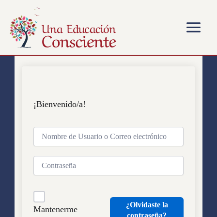
Ir
Main
al
Menu
contenido
¡Bienvenido/a!
¿Olvidaste la
Mantenerme
contraseña?