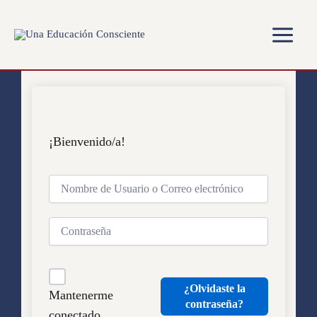
Ir
Main
al
Menu
contenido
¡Bienvenido/a!
¿Olvidaste la
Mantenerme
contraseña?
conectado