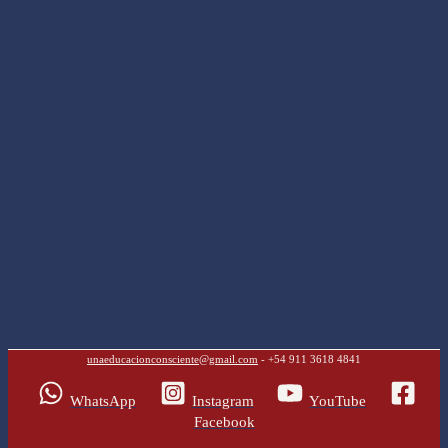
unaeducacionconsciente@gmail.com
- +54 911 3618 4841
WhatsApp
Instagram
YouTube
Facebook