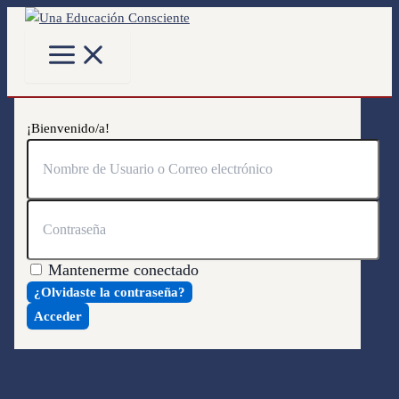
Main
Ir
Menu
al
contenido
¡Bienvenido/a!
Mantenerme conectado
¿Olvidaste la contraseña?
Acceder